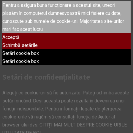
Pentru a asigura buna funcționare a acestui site, uneori
plasăm în computerul dumneavoastră mici fișiere cu date,
cunoscute sub numele de cookie-uri. Majoritatea site-urilor
mari fac acest lucru.
Acceptă
Schimbă setările
Setări cookie box
Setări cookie box
Setări de confidențialitate
Alegeți ce cookie-uri să fie autorizate. Puteți schimba aceste
setări oricând. Deși aceasta poate rezulta în devenirea unor
funcții indisponibile. Pentru informații legate de ștergerea
cookie-urile vă rugăm să consultați funcția de Ajutor al
browser-ului dvs. CITIȚI MAI MULT DESPRE COOKIE-URILE
UTILIZATE DE NOI.