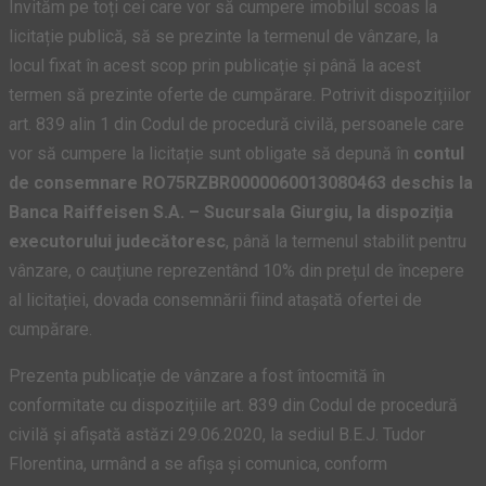
Invităm pe toți cei care vor să cumpere imobilul scoas la
licitație publică, să se prezinte la termenul de vânzare, la
locul fixat în acest scop prin publicație și până la acest
termen să prezinte oferte de cumpărare. Potrivit dispozițiilor
art. 839 alin 1 din Codul de procedură civilă, persoanele care
vor să cumpere la licitație sunt obligate să depună în
contul
de consemnare RO75RZBR0000060013080463 deschis la
Banca Raiffeisen S.A. – Sucursala Giurgiu, la dispoziția
executorului judecătoresc
, până la termenul stabilit pentru
vânzare, o cauțiune reprezentând 10% din prețul de începere
al licitației, dovada consemnării fiind atașată ofertei de
cumpărare.
Prezenta publicație de vânzare a fost întocmită în
conformitate cu dispozițiile art. 839 din Codul de procedură
civilă și afișată astăzi 29.06.2020, la sediul B.E.J. Tudor
Florentina, urmând a se afișa și comunica, conform