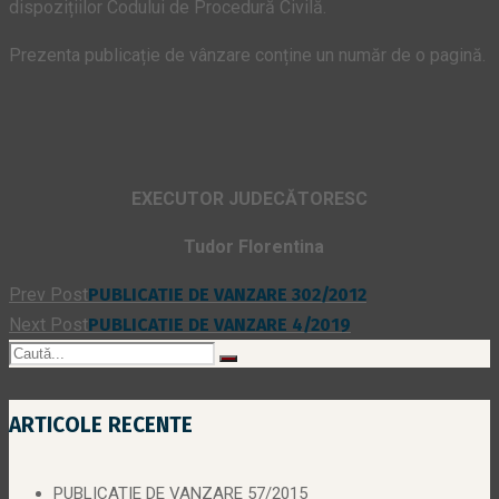
dispozițiilor Codului de Procedură Civilă.
Prezenta publicație de vânzare conține un număr de o pagină.
EXECUTOR JUDECĂTORESC
Tudor Florentina
Prev Post
PUBLICATIE DE VANZARE 302/2012
Next Post
PUBLICATIE DE VANZARE 4/2019
ARTICOLE RECENTE
PUBLICATIE DE VANZARE 57/2015