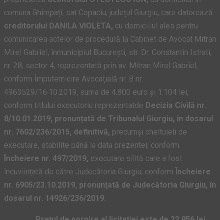
comuna Ghimpați, sat Copaciu, județul Giurgiu, care datorează
creditorului DANILA VIOLETA,
cu domiciliul ales pentru
comunicarea actelor de procedură la Cabinet de Avocat Mitran
Mirel Gabriel, înmunicipiul București, str. Dr. Constantin Istrati,
nr. 28, sector 4, reprezentată prin av. Mitran Mirel Gabriel,
conform Împuternicire Avocațială nr. B nr.
4963529/16.10.2019, suma de 4.800 euro și 1.104 lei,
conform titlului executoriu reprezentatde
Decizia Civilă nr.
8/10.01.2019, pronunțată de Tribunalul Giurgiu, în dosarul
nr. 7602/236/2015, definitivă,
precumși cheltuieli de
executare, stabilite până la data prezentei, conform
Încheiere nr. 497/2019,
executare silită care a fost
încuviințată de către Judecătoria Giurgiu, conform
Încheiere
nr.
6905/23.10.2019, pronunțată de Judecătoria Giurgiu, în
dosarul nr. 14926/236/2019
.
Prețul de pornire al licitației este de 22.956 lei,