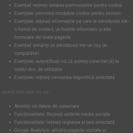
Esențial: rețineți setarea permisiunilor pentru cookie
Esențiale: permiteți modulele cookie pentru sesiuni
Esențiale: adunați informațiile pe care le introduceți într-
o formă de contact, un buletin informativ și alte
formulare din toate paginile
Esențial: urmăriți ce introduceți într-un coș de
cumpărături
Esențiale: autentificați-vă că sunteți conectat (ă) la
contul dvs. de utilizator
Esențiale: rețineți versiunea lingvistică selectată
Acest site web nu va:
Amintiți-vă datele de conectare
Funcționalitate: Rețineți setările media sociale
Funcționalitate: rețineți regiunea și țara selectată
Google Analytics: urmăriți paginile vizitate și