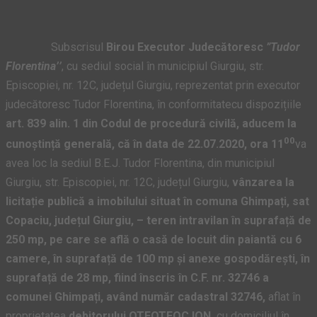
Subscrisul
Birou Executor Judecătoresc
”Tudor
Florentina’’
, cu sediul social în municipiul Giurgiu, str.
Episcopiei, nr. 12C, județul Giurgiu, reprezentat prin executor
judecătoresc Tudor Florentina, în conformitatecu dispozițiile
art. 839 alin. 1 din Codul de procedură civilă, aducem la
00
cunoștință generală, că în data de 22.07.2020, ora 11
va
avea loc la sediul B.E.J. Tudor Florentina, din municipiul
Giurgiu, str. Episcopiei, nr. 12C, județul Giurgiu,
vânzarea la
licitație publică a imobilului situat în comuna Ghimpați, sat
Copaciu, județul Giurgiu, – teren intravilan în suprafață de
250 mp, pe care se află o casă de locuit din paiantă cu 6
camere, în suprafață de 100 mp și anexe gospodărești, în
suprafață de 28 mp, fiind înscris în C.F. nr. 32746 a
comunei Ghimpați, având număr cadastral 32746,
aflat în
proprietatea
debitorului
OTEOTEOC ION,
cu domiciliul în