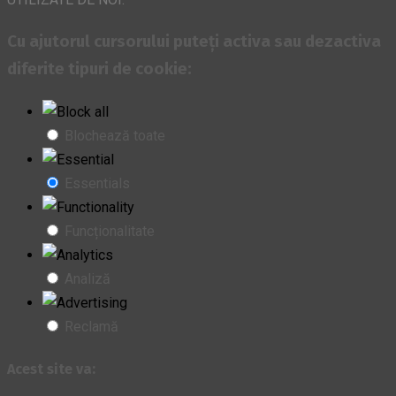
Cu ajutorul cursorului puteți activa sau dezactiva
diferite tipuri de cookie:
Blochează toate
Essentials
Funcționalitate
Analiză
Reclamă
Acest site va: