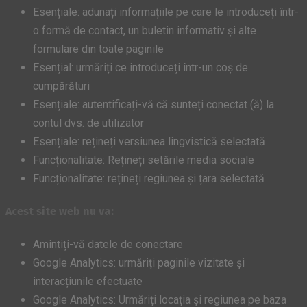
Esențiale: adunați informațiile pe care le introduceți într-
o formă de contact, un buletin informativ și alte
formulare din toate paginile
Esențial: urmăriți ce introduceți într-un coș de
cumpărături
Esențiale: autentificați-vă că sunteți conectat (ă) la
contul dvs. de utilizator
Esențiale: rețineți versiunea lingvistică selectată
Funcționalitate: Rețineți setările media sociale
Funcționalitate: rețineți regiunea și țara selectată
Acest site web nu va:
Amintiți-vă datele de conectare
Google Analytics: urmăriți paginile vizitate și
interacțiunile efectuate
Google Analytics: Urmăriți locația și regiunea pe baza