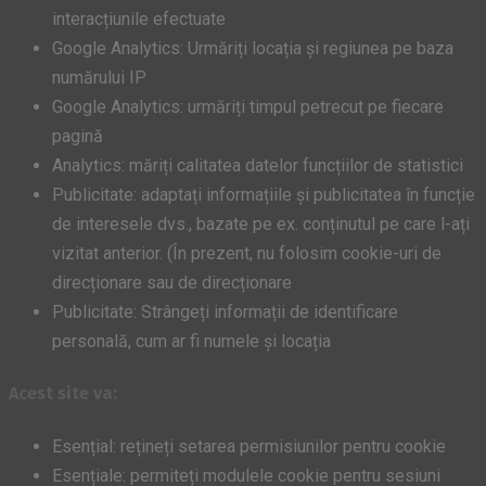
interacțiunile efectuate
Google Analytics: Urmăriți locația și regiunea pe baza
numărului IP
Google Analytics: urmăriți timpul petrecut pe fiecare
pagină
Analytics: măriți calitatea datelor funcțiilor de statistici
Publicitate: adaptați informațiile și publicitatea în funcție
de interesele dvs., bazate pe ex. conținutul pe care l-ați
vizitat anterior. (În prezent, nu folosim cookie-uri de
direcționare sau de direcționare
Publicitate: Strângeți informații de identificare
personală, cum ar fi numele și locația
Acest site va:
Esențial: rețineți setarea permisiunilor pentru cookie
Esențiale: permiteți modulele cookie pentru sesiuni