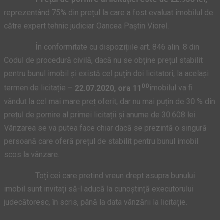
reprezentând 75% din prețul la care a fost evaluat imobilul de
către expert tehnic judiciar Oancea Paștin Viorel.
În conformitate cu dispozițiile art. 846 alin. 8 din
Codul de procedură civilă, dacă nu se obține prețul stabilit
pentru bunul imobil și există cel puțin doi licitatori, la același
00
termen de licitație –
22.07.2020, ora 11
imobilul va fi
vândut la cel mai mare preț oferit, dar nu mai puțin de 30 % din
prețul de pornire al primei licitații și anume de 30.608 lei.
Vânzarea se va putea face chiar dacă se prezintă o singură
persoană care oferă prețul de stabilit pentru bunul imobil
scos la vânzare.
Toți cei care pretind vreun drept asupra bunului
imobil sunt invitați să-l aducă la cunoștință executorului
judecătoresc, în scris, până la data vânzării la licitație.